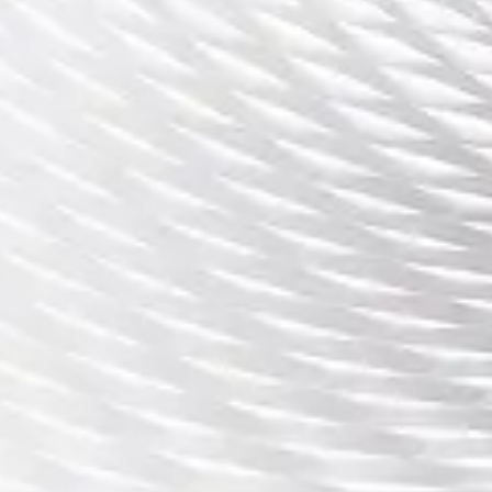
的高清转播链接，让球迷可以
“FIFA世界杯高清转播链接
述。文章首先会从高清转播的技
CSGO赛事门票官方网
2025-10-02 22:06:06
在《CS:GO》赛事的精彩对
热粉丝，还是初次接触这项竞
技术和智慧碰撞，都会让人难
《CS:GO》赛事的火爆，门
将从四个方面，详细介绍如何通过