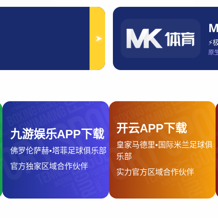
大赛事的不断举行，我们见证了如OG、Team Secret和
有高水平的个人选手，还拥有极其默契的团队合作。在最新的联赛
得了关注，尤其是在面对强敌时展现出的心理素质和应变能力，
密的战术体系和精湛的技术操作著称。近期，Secret在联赛中的表
够迅速适应新阵容的变化，并在短时间内展现出强大的统治力。
原因之一。
的选手们在每一次比赛中的表现都堪称精英级别，尤其是在大赛中的
的比赛中，PSG.LGD通过对新英雄的快速适应，成功地在多个
。
影响力
全新的元素。每一位新英雄的上线，都可能成为比赛中重要的战
如“灵魂守卫”和“荒漠屠夫”，都在DOTA2比赛中迅速崭露头