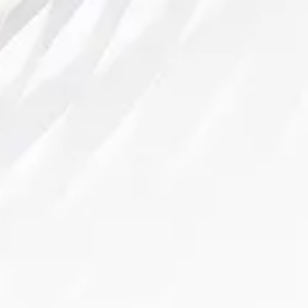
订阅邮箱
Enter Your E-mail
SUBSCRIBE
ollow Us