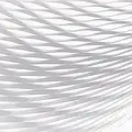
通过一站式的方式，畅享每一场比赛的精彩瞬间。本文将围绕
一站式获取全球球迷畅享赛事盛宴”这一核心主题，展开全面的阐
术优势入手，说明这一方式如何提升观赛体验...
站抢票攻略助你轻松入场精彩对决
决中，现场观战无疑是最令人激动的体验之一。无论你是赛事的狂
技活动的观众，现场感受比赛的气氛，亲眼见证世界顶尖选手的
以忘怀。然而，获得赛事门票并顺利入场并非易事。随着
票的竞争愈加激烈，抢票成为了一个需要技巧与耐心的任务。本文
官方网站抢购《CS:GO》赛事门票，帮助...