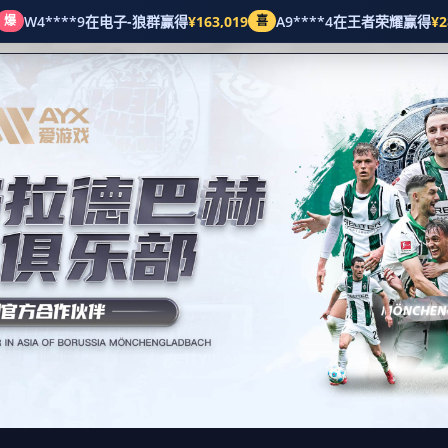
搜索亿德体育
五大联赛
最新动向
公司
最新动态分析：明星战队
响力解析
最新动向
首页