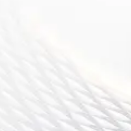
综上所述，DOTA2联赛的最新动态反映了竞技环境的
战队阵容的调整与战术演变，这些因素共同推动了比赛
赛带来了更多不确定性和挑战，促使战队们不断创新战
展望未来，随着更多新英雄的加入和战术体系的不断演进
烈的竞争中保持创新，如何在战术的演化中寻找到新的
奇表现，还是新晋英雄的崭露头角，DOTA2都在不断
FIFA世界杯高清转播
2025-09-29 14:49:17
FIFA世界杯作为世界上最具
步，赛事的观看方式也经历了