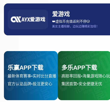
明星战队的表现一直是DOTA2联赛中的核心话题。随着各
PSG.LGD等战队的持续强势表现。这些战队不仅拥
中，OG以其不拘一格的阵容和独特的战略风格再次夺
使得他们在赛场上几乎无往不利。
Team Secret作为另一支强队，一直以来都以其严
现依旧保持高水平，尽管阵容有所调整，但他们依旧能
这种高效的阵容整合能力，恰恰是这支战队持续强大的
与此同时，PSG.LGD也是不容忽视的强队。该战队
冷静和决策能力，常常能够决定一场比赛的胜负。在近期
战队中脱颖而出，彰显了他们在游戏策略上的深厚功力
2、新晋英雄的
随着DOTA2的不断更新，新英雄的加入为比赛带来了
略选择，甚至改变整场比赛的走向。例如，近期加入的英雄
角，成为了不少战队的重要选择。