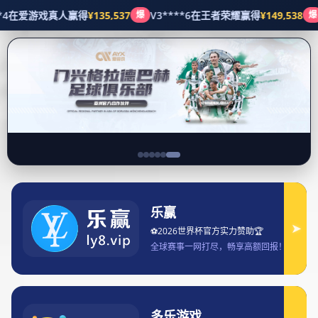
TOP1体育独家解析最新赛事
动态全方位剖析运动员表现趋
势
最新动向
首页
TOP1体育独家解析最新赛事动
态全方位剖析运动员表现趋势
45
2026-06-14 04:30:46