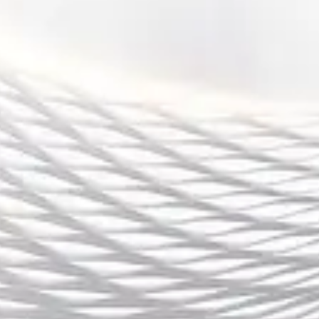
例如，通过对过去一年比赛的数据进行统计分析，TOP1体育能够
发现运动员在特定时间段的表现高峰和低谷，并结合训练计划和
身体状态，预测其未来几场比赛的竞技水平。这样的趋势分析对
于教练团队和运动员自身的策略调整至关重要。
此外，TOP1体育还利用大数据算法进行对比分析，找出同类型运
动员在不同比赛条件下的表现规律，为未来赛事策略提供科学参