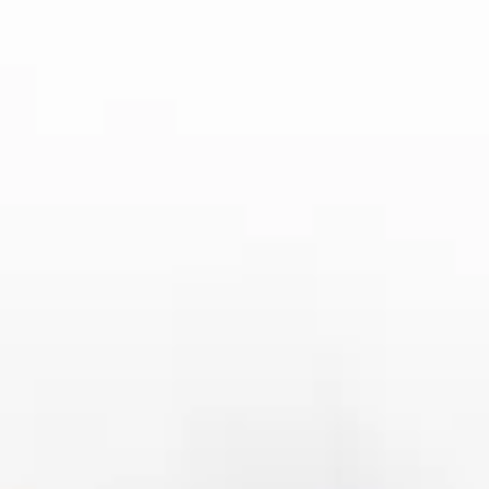
心理状态同样重要。比赛压力、关键分紧张以及连败或连胜带来
的心理波动，都会对运动员表现产生影响。TOP1体育通过心理测
评和行为观察分析运动员的焦虑水平、自信心及压力管理能力，
为心理训练提供数据支持。
此外，身体与心理状态评估还会结合运动员个人特征。例如年
龄、伤病历史和训练负荷不同，运动员在同等比赛强度下的身体
与心理反应可能截然不同。TOP1体育通过对这些因素的综合分
析，能够精准评估运动员的竞技潜力和风险。
总的来看，身体与心理状态评估为理解运动员的综合表现提供了
必不可少的维度，使得技术与战术分析更加科学和全面。
4、数据趋势与未来预测
数据趋势分析是TOP1体育独家解析的亮点，通过对历史比赛数据
的整合和模型分析，可以预测运动员未来表现的可能趋势。数据
趋势不仅包括成绩波动，还涉及技术动作的提升速度、战术执行
能力的进步以及身体状态的恢复趋势。