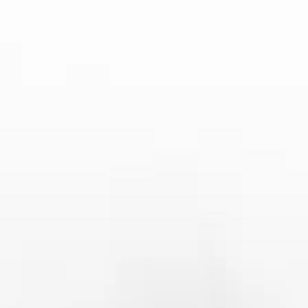
展的新趋势，共同打造充满活力、积极向上的新时代运动环境。
4、生态融合开启未来征程
体育产业的发展离不开多方资源的融合与协同，构建开放型体育
生态已经成为未来发展的关键方向。FOF体育通过整合体育资
源、创新产业模式，推动体育与科技、文化、健康等多个领域深
度融合，打造更加完善的智慧体育生态体系。