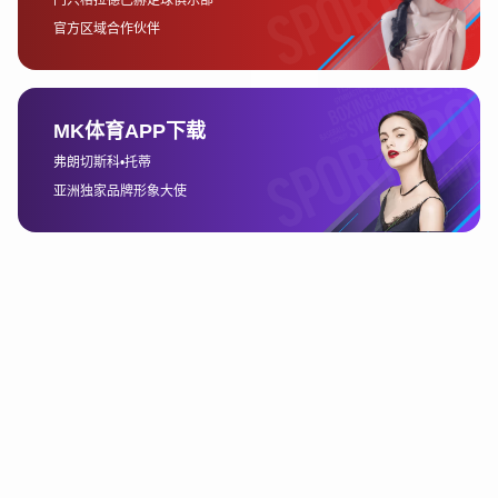
全民健身是提升人民健康水平的重要基础，也是推动社会发展的
重要动力。FOF体育始终关注大众运动需求，通过完善运动服务
体系、丰富体育活动形式，积极推动全民健身理念落地，让更多
人能够方便参与体育运动，享受运动带来的积极改变。
亿德体育平台
为了满足不同群体的运动需求，FOF体育不断拓展体育服务范
围，通过多样化运动项目和更加便捷的参与方式，降低全民参与
体育的门槛。无论是年轻群体追求的活力运动，还是中老年群体
关注的健康锻炼，都能够在FOF体育生态中找到适合自己的运动
方式。
FOF体育不仅关注运动本身，更重视体育文化的传播与社会价值
的体现。通过打造积极向上的运动氛围，鼓励更多人形成长期运
动习惯，FOF体育正在推动健康理念深入人心，让体育成为促进
人与人交流、增强社会凝聚力的重要载体。
未来，FOF体育将继续围绕全民健身战略方向，探索更多创新服
务模式，让体育运动覆盖更广泛的人群，让健康生活成为社会发