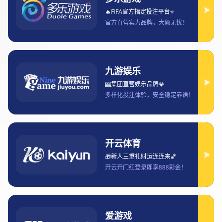
摘要：在全民健康理念不断深化、数字科技快速发展的新时代背
景下，FOF体育正以创新驱动为核心力量，积极探索体育产业融
合发展的新模式，引领全民运动迈向更加智能化、便捷化、生态
化的发展阶段。通过构建智慧体育平台、推动运动场景升级、完
善全民健身服务体系以及融合科技与体育资源，FOF体育正在开
启智慧体育生态发展的新篇章。未来，FOF体育将持续发挥平台
优势，连接体育参与者、产业资源与数字技术，打造更加开放、
多元、高效的运动生态，让体育真正融入大众生活，成为提升全
民健康水平、促进社会活力发展的重要力量。在未来征程中，
FOF体育不仅是体育运动创新发展的推动者，更是全民运动新风
尚的引领者，以智慧化、生态化的发展理念，为中国体育产业高
质量发展注入新的动力。
1、创新理念引领运动潮流
随着社会生活水平不断提升，人们对于健康生活方式的需求日益
增强，体育运动已经从传统竞技领域逐渐走向大众生活。FOF体
育紧抓时代发展机遇，以创新理念为引领，将全民健身、数字科
技和体育服务进行深度融合，推动运动方式不断升级，让更多人