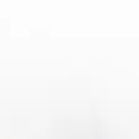
比如，一些西甲小球队会推出全年学生票特价，而西甲豪门球队
则可能只在特定的赛季或比赛中推出学生票优惠。因此，学生们
要灵活运用信息来源，选择最佳时机购票。
总结：
通过本文的分析，我们可以看出，西甲学生票的价格结构比较复
杂，受到赛事、球队、座位等因素的影响。虽然西甲的学生票价
格并非一成不变，但通过提前了解信息、选择合适的购买途径，
学生群体可以享受到一定的票务优惠。
因此，学生们在计划观看西甲比赛时，应关注俱乐部官网和票务
平台的公告，及时获取优惠信息，并根据自己的需求选择最合适
的票务选项。此外，学生票的购买存在一定的季节性和时机性，
只有在特定的时段和场次中，学生才能够享受到更大的优惠。通
过合理安排购票时间，学生可以最大限度地降低观看西甲比赛的
花费。