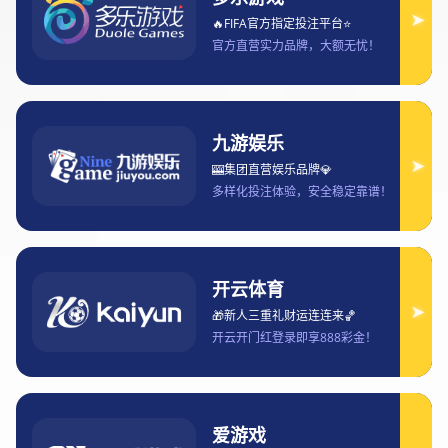
迷，也吸引了大量的学生群体前往观看比赛。然而，西甲比赛的
门票价格对于学生来说可能会显得有些高昂。幸运的是，西甲为
学生提供了一些票务优惠政策，帮助他们以较为低廉的价格享受
比赛的精彩。本文将详细解析西甲学生票的价格，并探讨如何获
取优惠票务信息，帮助学生群体以更实惠的方式观看西甲比赛。
1、西甲学生票的价格结构
西甲的学生票价格因不同的球队和比赛场次而有所不同。一般来
说，热门比赛和豪门球队的门票价格较高，而一些较为冷门的赛
事则可能价格较低。大体来说，西甲的学生票通常会比普通票便
宜10%到30%。例如，巴萨和皇马的主场比赛，尤其是与竞争对
手的经典对决，票价通常较为昂贵，而一些较为普通的比赛票价
就相对较便宜。
对于学生票的价格，西甲大部分俱乐部都设有专门的学生票类
别。学生票的定价标准通常会根据座位的不同而有所差异。比
如，靠近场地的VIP座席价格较高，而后排或边角的普通座位价
格则相对较低。此外，西甲的学生票通常只限于特定的年龄段和
学生身份，申请时需要出示有效的学生证或者相关证明文件。