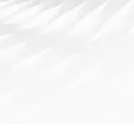
搜索...
导航
搜索亿德体育
五大联赛
最新动向
公司服务