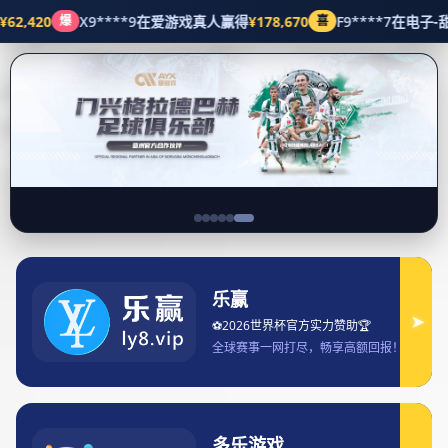
西甲学生票价格解析及如何获
取优惠票务信息详解
五大联赛
首页
西甲学生票价格解析及如何获
取优惠票务信息详解
276
2025-10-12 17:57:24
西甲作为世界上最顶级的足球联赛之一，不仅拥有众多的忠实球