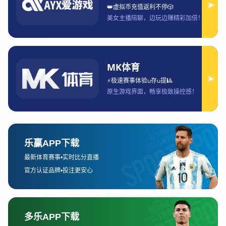
此外，西甲学生票的价格也会受到比赛时间和地点的影响。一般
来说，周中的比赛或者不在周末进行的赛事，门票的价格较为便
宜。对于一些边缘队伍的比赛，票价也相对较低。比如，西甲中
游球队的比赛门票价格通常较为实惠，适合预算有限的学生群
体。
2、如何获取西甲学生票的
优惠信息
想要获得西甲的学生票优惠，首先需要通过官方渠道进行信息获
取。西甲每个俱乐部都会在官网或者官方App上发布最新的票务
信息，包括学生票的相关优惠。通过这些渠道，学生可以了解哪
些场次提供优惠票务，并进行在线购票。
除了官方渠道，一些第三方票务平台也是获取西甲学生票信息的
重要途径。像是Ticketmaster、Viagogo等票务平台经常会有
西甲赛事的票务优惠，并且平台上会显示不同座位和价格的票务
选择。学生们可以通过这些平台比对价格，选择最合适的票务。