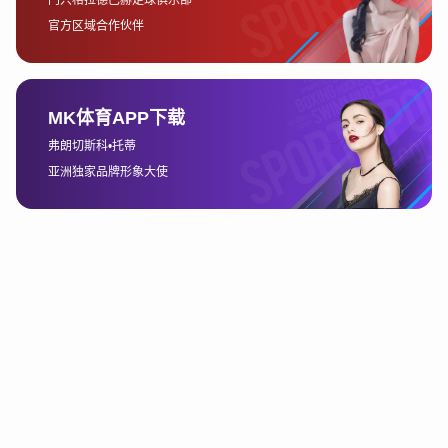
乐天体育（大陆）深刻认识到，单一的赛事直播已不能满足日益
多样化的市场需求，只有通过构建一个完整的体育娱乐生态平
台，才能真正打破传统行业的桎梏，迎接未来的发展。乐天体育
通过整合线上线下资源，建立了一个集赛事直播、互动娱乐、粉
丝社交、电子商务为一体的综合平台。
平台的社交功能是乐天体育的一大亮点。通过社交媒体和粉丝互
动社区，乐天体育为用户提供了一个分享赛事观感、交流体育知
识和社交的场所。粉丝可以在平台上与明星球员、教练员进行互
动，甚至可以在某些特殊时刻参与到直播节目中，极大提升了用
户粘性和平台活跃度。
此外，乐天体育还充分发挥其在电商领域的优势，通过与各大体
育品牌的合作，构建了体育用品的线上销售渠道。在平台内，用
户可以直接购买运动装备、球队周边产品等，极大地提高了消费
者的购买便捷性，增强了体育产业的商业化属性。
4、体育产业链的全方位整
合