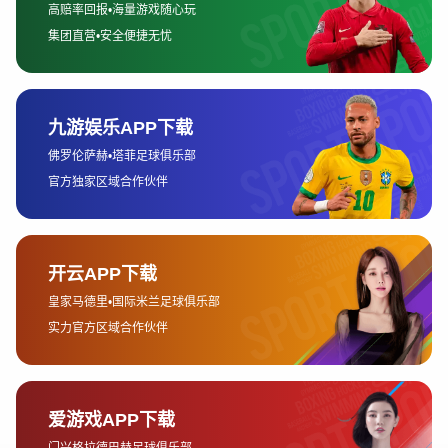
性化的推荐服务。通过分析用户的观看习惯，平台能够为每位观
众量身定制最匹配的赛事内容和节目。
此外，乐天体育在虚拟现实（VR）和增强现实（AR）技术的应
用上也不断取得突破。借助这些新兴技术，乐天体育提供了全新
的观赛体验，使观众能够身临其境地感受赛事现场的氛围。例
如，在一些重要赛事的直播中，乐天体育结合VR技术为观众提供
了360度全景观赛体验，让用户能够更真实地感受到赛事的紧张
与刺激。
乐天体育还积极推动人工智能（AI）的应用，尤其是在赛事数据
分析、智能推荐等领域。通过AI算法，乐天体育能够实时分析比
赛数据并生成详细的战术分析，为球迷提供深度的赛事解读。这
不仅提高了赛事报道的专业性，也为热衷于数据分析的观众提供
了极大的满足。
3、生态化平台的构建