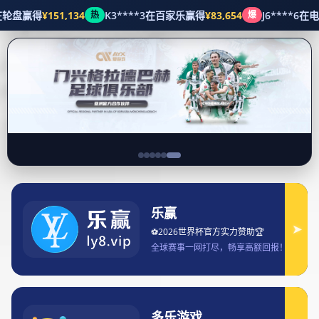
乐天体育（大陆）引领体育产
业新风潮 打造全方位体育娱
乐生态平台
五大联赛
首页
乐天体育（大陆）引领体育产
业新风潮 打造全方位体育娱乐
生态平台
285
2025-01-05 01:44:24