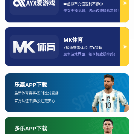
九州娱乐LEO下载ios版最大的特点之一就是其强大的社交功能。
应用内提供了多种社交互动方式，用户不仅可以与全球玩家进行
实时对战，还能与朋友们一起组队合作，享受更多乐趣。此外，
九州娱乐LEO还提供了丰富的奖励系统，通过参与游戏和社交互
动，玩家可以获得丰厚的奖励，增加了娱乐的趣味性。
此外，九州娱乐LEO下载ios版还拥有强大的数据保护和隐私保护
功能。所有用户的数据都会得到加密保护，确保用户的信息安
全。此外，应用也采用了多重安全措施，防止出现恶意攻击和虚
假账户，提升了用户的使用体验。
2、九州娱乐LEO下载ios版
的下载与安装步骤
下载和安装九州娱乐LEO下载ios版非常简单，用户只需要按照以
下步骤操作，即可快速完成安装。
首先，打开您的iPhone设备上的App Store，搜索“九州娱乐
LEO”，并在搜索结果中找到官方正版应用。点击“获取”按钮，系
统将会自动开始下载应用。下载速度取决于您的网络状况，一般
情况下，下载过程不会超过几分钟。