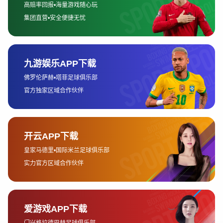
下载完成后，您可以在主屏幕上找到九州娱乐LEO应用的图标。
点击该图标，即可启动应用。如果您是首次使用九州娱乐LEO，
系统会提示您进行注册和登录，您只需按照系统提示填写相关信
息，完成账户创建即可。
对于已经有账号的用户，只需要输入账号和密码登录即可开始使
用。需要特别提醒的是，用户在下载和安装过程中，最好确保设
备已经连接到稳定的网络环境，以免出现下载失败的情况。
3、使用九州娱乐LEO下载
ios版中的注意事项
在使用九州娱乐LEO下载ios版时，虽然应用本身设计简洁易用，
但为了避免一些不必要的问题，用户需要注意以下几点。
首先，用户应确保设备的操作系统版本符合九州娱乐LEO的要
求。如果您的设备系统较旧，可能会出现无法下载或无法正常运
行的情况。因此，建议用户在使用之前检查设备的操作系统版
本，并及时进行更新。