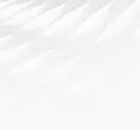
着重要角色，凭借创新的思维、先进的技术手段及全球视野，
逐渐形成了独特的品牌优势。本文从四个方面详细探讨了星空
体育中国在引领国内体育产业创新发展及全球布局中的新机
遇。首先，文章介绍了星空体育中国的创新模式及技术应用，
展示其在推动体育产业发展的过程中如何实现数字化与...
搜索...
导航
搜索亿德体育