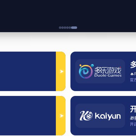
体育赛事的最新动态与
事的最新动态与独家分析”这一主题。火狐体育以其独特的视角
从四个方面详细阐述火狐体育如何通过提供即时更新、专业评
专家关注。首先，火狐体育对体育赛事的最新动态进行了全方位
上的独家分析和深度报道使得球迷能够更好地理解背后的战术与
，确保了数据的准确性与权威性。最后，火狐体育在互动性和用
影响力。通过这四个方面的综合分析，我们将全面了解火狐体育
实时更新