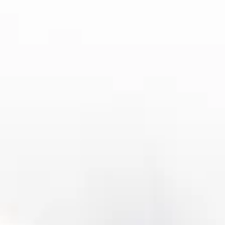
动体验。平台通过各种方式与用户进行互动，增强了平台的社区
己的看法，甚至参与到一些竞猜和互动活动中。通过这些互动，
社交平台，球迷们可以在这里分享自己的激情与观点。
互动性。例如，火狐体育定期举办线上预测比赛胜负的活动，用
，平台通过社交媒体渠道，与用户保持密切联系，及时回应用户
台根据用户的兴趣爱好和历史浏览数据，智能推荐相关的赛事信
用户体验，使得每个球迷都能获得量身定制的体育信息。
据与精准预测等多种方式，满足了全球体育爱好者对体育赛事的
在火狐体育平台上找到自己需要的信息和深度内容。平台通过创
进一步扩大。未来，火狐体育有望继续通过其高质量的内容和服
来更加精彩的体育体验。