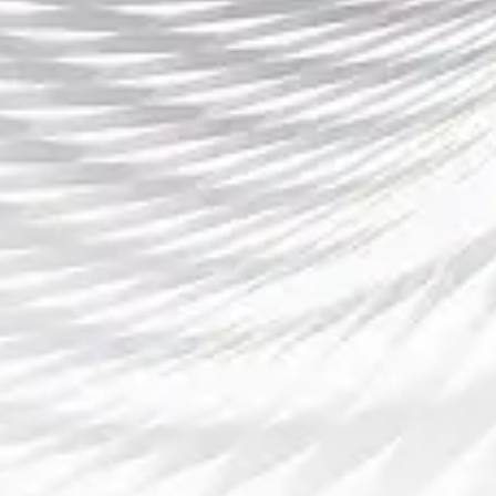
逐渐渗透到各个领域，改变着人们的日常生活。多多28作为一
创新潮流，通过打造智能生活新生态，为用户带来了更加高效、
从四个方面详细探讨多多28在智能生活领域的创新成就，分别
智能家居系统的生态构建、人工智能在生活中的应用，以及多多
通过这些层面的分析，探秘多多28如何在...