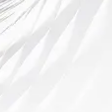
订阅邮箱
Enter Your E-mail