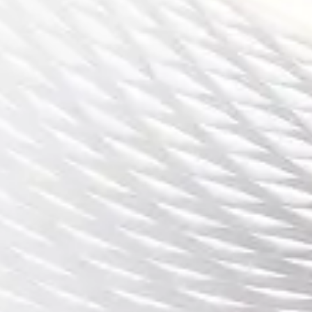
企鹅体育引领全民运动
台
2026-04-02 17:24:24
好的，我完全理解你的要求。
述的方面，每个方面不少于三段
然段控制均匀，标题和段落格式
全民健身理念的不断普及和数字
多多28引领创新潮流打