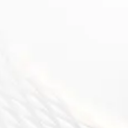
火狐体育不仅注重提供赛事信息，还特别关注用户的互
感。球迷们可以在火狐体育的平台上发表评论、发表自
火狐体育不仅成为了一个信息平台，也逐渐转变为一个
平台还通过举办线上线下的赛事活动，增加了与用户的
户不仅能够获得奖品，还能与其他球迷进行交流。此外
的提问和反馈。
火狐体育的用户参与还体现在其个性化推荐系统上。平
息、视频内容和深度报道。这种个性化服务大大提升了
总结：
综上所述，火狐体育通过实时更新、独家分析、权威数
需求。无论是普通球迷，还是专业的体育评论员，都能
新的互动体验，也让用户的参与感和归属感大大增强。
随着全球体育赛事的不断发展，火狐体育的影响力也将
务，引领全球体育信息平台的发展潮流，为全球用户带