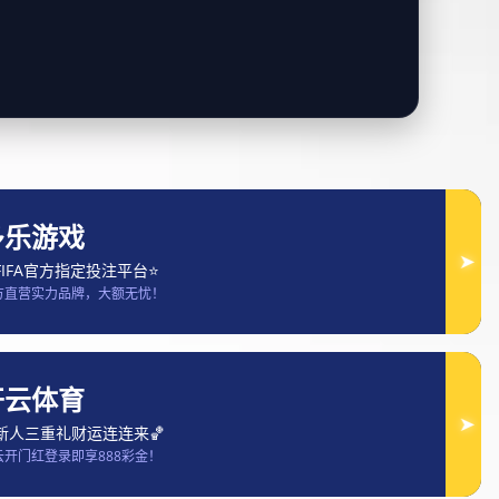
搜索...
导航
搜索亿德体育
五大联赛
最新动向
公司服务
联络亿德体育平台