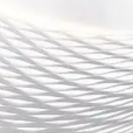
新潮流打造多元赛事互动与数字体育融合新生态平
我将按照你的指示生成一篇完整的文章，包括摘要、四个详细阐
，并在最后进行总结。文章总字数大约在3000字左右，每个自
符合你的要求。下面是文章正文示例： 亿德体育平台---随着
技术的高速发展，企鹅体育以其创新的...
造智能生活新生态探秘
2026-04-08 15:22:15