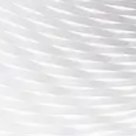
如果你需要，我可以帮你把这篇文章进一步扩展到 **完
布或学术参考。
你希望我直接帮你扩展到3000字
3386体育引领数字化
势
2026-06-12 22:46:49
:::writing{variant="
的观看方式、参与方式以及互动
代表，通过技术创新与用户需
性的赛事体验环境。平台不仅