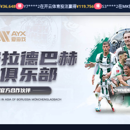
搜索亿德体育
五大联赛
最新动向
公司
家解析最新赛事动态全
现趋势
五大联赛
首页