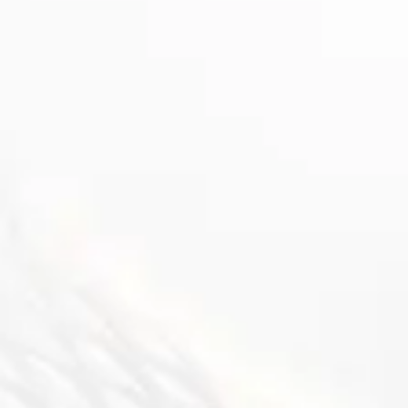
在高强度比赛中，身体疲劳会直接影响技术动作的稳定性
距离、加速度变化以及能量消耗情况，从而量化疲劳程
心理状态同样重要。比赛压力、关键分紧张以及连败或连
通过心理测评和行为观察分析运动员的焦虑水平、自信
此外，身体与心理状态评估还会结合运动员个人特征。
的身体与心理反应可能截然不同。TOP1体育通过对这
总的来看，身体与心理状态评估为理解运动员的综合表
面。
4、数据趋势与
数据趋势分析是TOP1体育独家解析的亮点，通过对历
趋势。数据趋势不仅包括成绩波动，还涉及技术动作的
例如，通过对过去一年比赛的数据进行统计分析，TOP
训练计划和身体状态，预测其未来几场比赛的竞技水平
要。