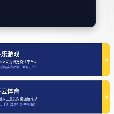
搜索...
导航
搜索亿德体育
五大联赛
最新动向
公司服务