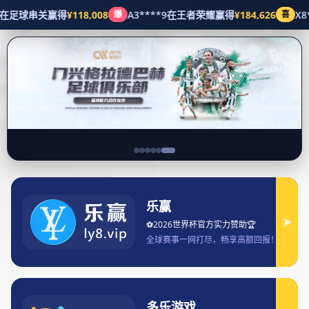
世预赛海外赛场大小球数据解
析与投注趋势深度前瞻全景观
察与策略参考
五大联赛
首页
世预赛海外赛场大小球数据解
析与投注趋势深度前瞻全景观
察与策略参考
64
2026-07-04 09:42:39