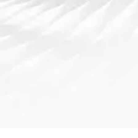
以朗斯足球俱乐部数据分析为核心的比赛表现与
战术演进研究体系探索
2026-07-04 11:48:04
本文围绕以朗斯足球俱乐部（entity["sports_team","朗
斯足球俱乐部","France Ligue 1"]）为研究对象的数据分析
体系展开，重点探讨其在现代足球环境中比赛表现评估与战术
演进的内在逻辑。文章从数据采集与指标构建、比赛表现多维
解析、战术演进路径研究以及数据驱动训练应用四个维度进行
系统阐述，试图构建一个兼具理论深度与实践价值的分析框
架。通过对朗斯俱乐部近年来在法甲联赛...