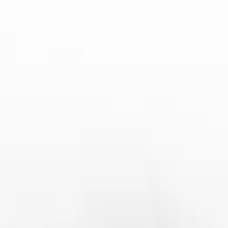
因此，在观察投注趋势时，需要区分“信息驱动”与“情绪驱动”。
前者来自数据与基本面变化，后者则源于市场短期预期偏差，只
有识别两者差异，才能更准确理解盘口变化逻辑。
4、临场策略与风险控
临场阶段的大小球判断往往比赛前分析更为复杂，因为实时信息
会不断改变市场预期，例如首发阵容调整、天气突变或临场战术
变化，都会影响最终进球预期。
在策略层面，动态调整能力尤为重要。部分球队在比赛中段会根
据比分情况主动收缩或加强进攻，这种“情境驱动战术变化”会直
接改变原有大小球逻辑，需要快速响应。
风险控制则是整个分析体系的核心。由于世预赛不确定性较高，
任何单一模型都无法完全覆盖所有变量，因此通过分层判断与多
维验证来降低误判概率显得尤为重要。
此外，临场信息的有效筛选能力也至关重要。并非所有赛前或赛
中信息都具有参考价值，如何过滤噪音、识别关键变量，是提升
判断质量的关键环节。