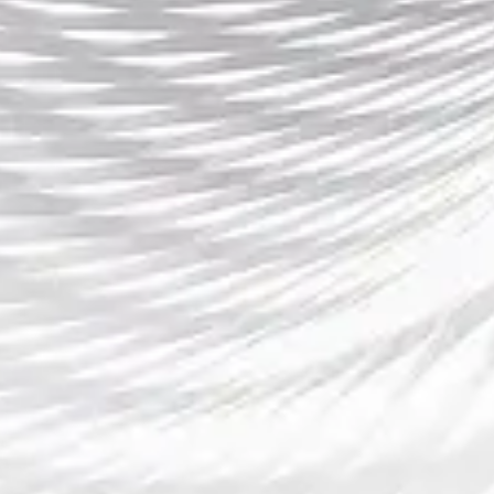
世界杯小组赛最新盘口分析及走势预测与热门球
队深度解读全景观察
2026-07-04 07:14:51
本文围绕“世界杯小组赛最新盘口分析及走势预测与热门球队深
度解读全景观察”展开系统性解析，从赔率市场的形成逻辑到资
金流向变化，从热门强队的竞技状态到小组赛出线格局演变，
再到潜在风险与趋势判断，构建一幅完整的赛事与市场联动图
景。文章首先从盘口机制与数据变化切入，解析赔率背后的信
息结构；其次深入剖析传统强队与新兴力量的竞技表现与战术
特征；再次结合小组赛阶段的复杂赛程与对阵关系，推演可能
的出线路径；最后从...