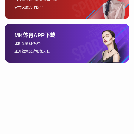
注册并验证账户后，用户可以通过bet365平台进行存款、投注
和提现等操作。平台支持多种支付方式，如银行转账、电子钱包
和信用卡等。用户在进行资金交易时，应注意选择信誉良好的支
付方式，避免使用不安全的支付平台。
4、畅享全球博彩娱乐的玩
法
bet365提供了丰富的博彩娱乐内容，涵盖了体育博彩、真人娱
乐、赌场游戏等多个板块。用户可以根据个人兴趣选择不同的游
戏进行娱乐。尤其在体育博彩领域，bet365提供了全球范围内
的各种体育赛事，用户可以投注足球、篮球、网球、赛马等多种
项目。
在选择体育博彩时，用户可以根据自己的知识和兴趣选择合适的
赛事进行投注。bet365不仅提供实时比赛赔率，还可以查看赛
前数据分析，帮助用户做出更为精准的投注决策。同时，
bet365还推出了直播功能，用户可以实时观看赛事并进行即时
投注。