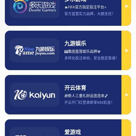
本文将围绕“bet365中文下载全攻略：如何安全下载安装并畅享
全球博彩娱乐”进行详细阐述。从如何选择合适的bet365下载渠
道，到如何确保安装过程的安全，再到如何通过bet365享受全
球博彩娱乐的各项服务，我们将逐一分析，并提供切实可行的操
作建议。bet365作为全球领先的博彩平台之一，拥有丰富的体
育赛事和娱乐项目，本文将为用户提供全面的指导，确保用户能
够安全地下载安装并顺利开启博彩之旅。
1、选择合适的下载渠道
选择正确的下载渠道是确保bet365中文版本下载安装安全的第
一步。由于bet365在许多国家和地区都有运营，官方的下载链
接可能会因地区限制而有所不同。因此，用户应当始终通过
bet365官方网站或可信赖的第三方平台下载应用程序。通过正
规渠道下载，能够有效避免病毒、恶意软件和其他安全隐患。
除了官方网站，用户也可以通过知名的应用商店进行下载。对于
Android系统的用户，可以访问Google Play商店，iOS用户则
可以直接在App Store中搜索并下载安装bet365应用。确保下