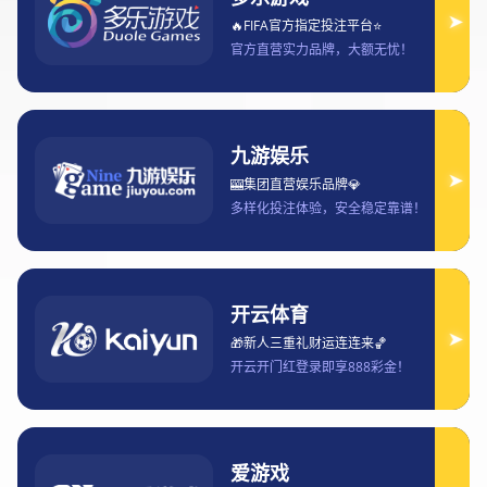
在数字化时代的推动下，网络直播已成为现代体育娱乐的一部
分，尤其是足球赛事的直播，吸引了全球各地的球迷热切关注。
澳门足球直播平台也在这一趋势中不断发展，带来了全新的体
验。随着技术的进步，平台的升级不仅提升了画质和音质，还提
供了更加丰富的互动功能和实时比分解析，使得用户享受更加畅
快、便捷的观看体验。本文将围绕“澳门足球直播平台全面升级体
验，带你畅享高清赛事直播与实时比分解析”这一主题，从四个方
面详细探讨其带来的全新体验。首先，我们将介绍平台的高清赛
事直播功能，其次，分析实时比分解析系统的创新，再者，讲解
平台增强的用户互动体验，最后，展示平台对跨设备无缝支持的
优化。通过这些方面的详细阐述，我们可以全面了解澳门足球直
播平台的升级，如何让球迷朋友们在享受足球赛事的同时，获得
更加丰富的互动与分析功能。
1、高清赛事直播带来极致视
觉体验
澳门足球直播平台的最大亮点之一便是其高清赛事直播功能。传