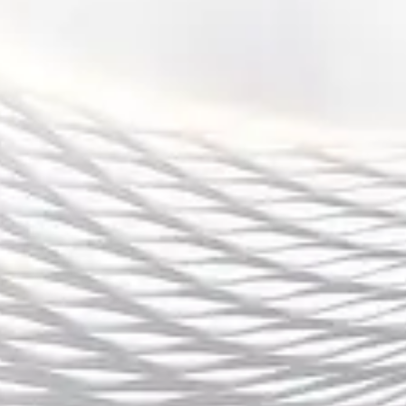
完善用户体验，让全球球迷在享受体育赛事的同时，能够更加深
入地参与其中，感受每场比赛的激情与魅力。
泰国哪些地方可以观看FIFA世界杯直播及相关信
息推荐
2025-08-15 16:48:08
泰国是一个足球热情高涨的国家，特别是当FIFA世界杯来临
时，球迷们都会聚集在一起观看精彩的比赛。对于许多游客和
当地居民来说，找到合适的地方观看世界杯直播成为了一个重