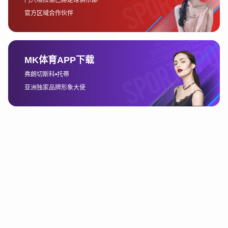
己的观赛心得，讨论比赛进程。这种社交互动功能的加入，让原
本单纯的观看变得更加生动有趣。
平台内置了聊天室、评论区和实时投票等功能，球迷们可以在观
看比赛的过程中发表评论和建议，与全球的球迷互动。特别是在
比赛的关键时刻，观众们常常会在社交区热烈讨论，进行赛事预
测、比分竞猜等活动，增加了平台的互动性。
除了基本的社交功能外，平台还推出了虚拟观赛模式，用户可以
在虚拟场地上与其他球迷一同观看比赛，仿佛身临其境。这种新
型的互动方式不仅让用户感受到足球的热情，还能结识来自世界
各地的球迷，拓展了社交圈子。
4、跨设备无缝支持的优化
为了适应现代用户的需求，澳门足球直播平台在跨设备支持方面
也做了大量优化。无论是使用智能手机、平板电脑、还是PC端，
用户都可以在不同设备上无缝切换，享受一致的观赛体验。