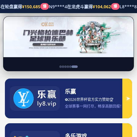
澳门足球直播平台全面升级体
验 带你畅享高清赛事直播与
实时比分解析
五大联赛
首页
澳门足球直播平台全面升级体
验 带你畅享高清赛事直播与实
时比分解析
259
2025-08-15 19:35:24