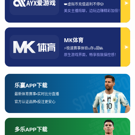
统的直播画质常常因网络不稳定或设备限制而影响观看体验，而
澳门足球直播平台通过采用先进的高清技术，提供了更加清晰流
畅的比赛画面。无论是球场上的每一个动作，还是球员的表情，
都能被完美呈现，为球迷带来了极致的视觉享受。
亿德体育平台
平台通过采用4K超高清技术和智能视频压缩技术，解决了传统直
播中的画质模糊问题，保证了用户能够在各类设备上都享受到清
晰的画质。不仅如此，直播画面中的色彩鲜艳、生动，甚至细节
部分如球场的草地纹理、球员的动作轨迹等都得到了细致的展
示，提升了观赛的沉浸感。
另外，平台还根据不同的网络条件进行智能调节，确保即使在带
宽较低的情况下，用户也能体验到较为流畅的直播效果。这种灵
活性大大增强了平台的可用性和用户的观看体验。用户无需担心
由于网络原因导致的卡顿现象，可以安心观看每场赛事，享受无
延迟的观赛体验。
2、实时比分解析系统创新
除了赛事直播，澳门足球直播平台还为用户提供了实时比分解析