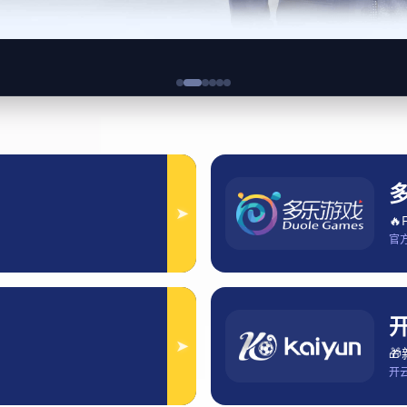
多场激战上演 引发球迷
球迷们血脉喷张，也在赛后引发了广泛讨论。无论是足球、篮
以及球员的出色表现，都成为了球迷关注的焦点。今天的比赛可
艳发挥，每一场比赛都让人无法忽视。在这篇文章中，我们将从
因以及赛事本身所带来的深远影响。
度提升观赛体验
都充斥着紧张的氛围。无论是竞技水平的较量，还是球员们在场
，一些看似无望的局势却被逆转，比分瞬息万变，悬念四伏。而
叫连连。这样的比赛不仅提升了观赛的体验感，更是让球迷的情