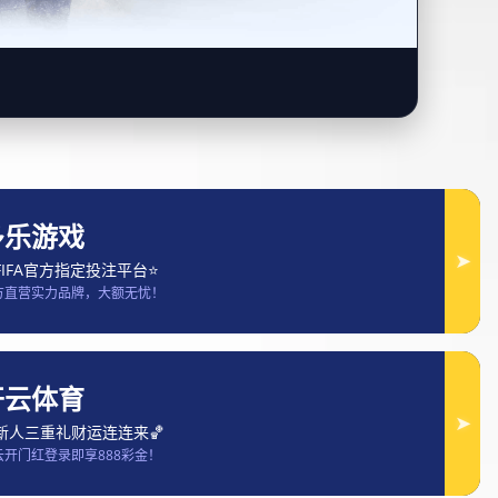
搜索...
导航
搜索亿德体育
五大联赛
最新动向
公司服务
联络亿德体育平台