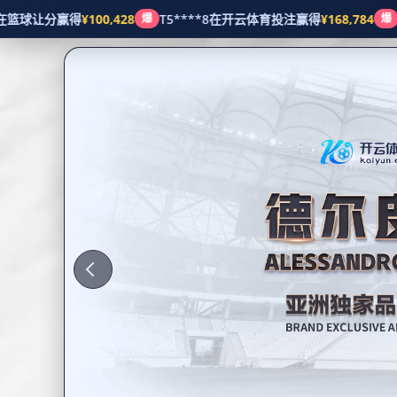
今日赛事精彩纷