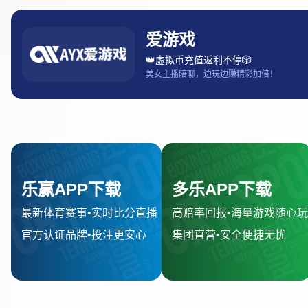
绪始终处于激动状态。
尤其是在足球赛事中，场上球员们的快速反应和精准配
在某场强强对话中，某队在落后两球的情况下，通过一
剧性的结果，令球迷们为之惊叹，赛后的讨论也是络绎
篮球比赛方面，今日的几场比赛也同样不乏精彩。最后
的看点。球迷们不仅仅为胜利欢呼，更为球员在关键时刻
常是球迷们热议的话题。
2、球员个人表
在今日的赛事中，多位球员的个人表现成为球迷讨论的
成为了比赛中的决定性因素。在足球场上，某位球员的
球迷讨论的焦点。尤其是在一场经典的进球大战中，某
在篮球比赛中，个人能力的发挥同样成为亮点。例如，
这一投的精准与压力下的从容，都成为了球迷热议的对
迷对其评价的重要标准。
不仅如此，个别球员的防守表现也在今日的赛事中引起